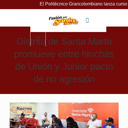
El Politécnico Grancolombiano lanza cursos gratuitos
Distrito de Santa Marta
promueve entre hinchas
de Unión y Junior pacto
de no agresión