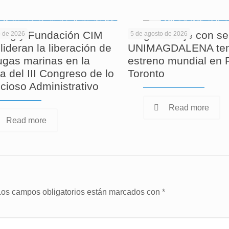
ag y Fundación CIM
Largometraje con se
o de 2026
5 de agosto de 2026
lideran la liberación de
UNIMAGDALENA ten
tugas marinas en la
estreno mundial en F
a del III Congreso de lo
Toronto
cioso Administrativo
Read more
Read more
Los campos obligatorios están marcados con
*