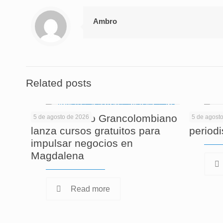
Ambro
Related posts
El Politécnico Grancolombiano
Cuando
5 de agosto de 2026
5 de agost
lanza cursos gratuitos para
period
impulsar negocios en
Magdalena
Read more