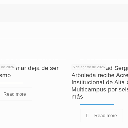
 informar deja de ser
La Universidad Serg
o de 2026
5 de agosto de 2026
ismo
Arboleda recibe Acre
Institucional de Alta
Multicampus por sei
Read more
más
Read more