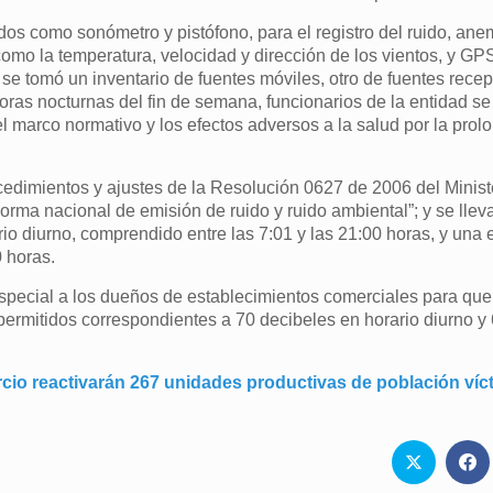
os como sonómetro y pistófono, para el registro del ruido, an
como la temperatura, velocidad y dirección de los vientos, y GP
, se tomó un inventario de fuentes móviles, otro de fuentes recep
n horas nocturnas del fin de semana, funcionarios de la entidad s
el marco normativo y los efectos adversos a la salud por la pro
ocedimientos y ajustes de la Resolución 0627 de 2006 del Minist
orma nacional de emisión de ruido y ruido ambiental”; y se llev
io diurno, comprendido entre las 7:01 y las 21:00 horas, y una 
 horas.
special a los dueños de establecimientos comerciales para qu
permitidos correspondientes a 70 decibeles en horario diurno y
o reactivarán 267 unidades productivas de población víc