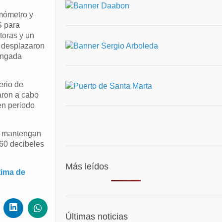
emómetro y
S para
toras y un
e desplazaron
longada
erio de
aron a cabo
en periodo
e mantengan
 60 decibeles
Más leídos
tima de
Últimas noticias