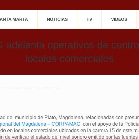
SANTA MARTA
NOTICIAS
TV
VIDEOS
elanta operativos de control
locales comerciales
ad del municipio de Plato, Magdalena, relacionadas con presu
gional del Magdalena – CORPAMAG
, con el apoyo de la Policí
ido en locales comerciales ubicados en la carrera 15 de este mu
in de verificar el estado del nivel sonoro emitido por las fuente