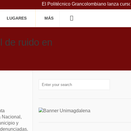
El Politécnico Grancolombiano lanza cursos g
LUGARES
MÁS
 de ruido en
nta
a Nacional,
nicipio y
s denunciadas.