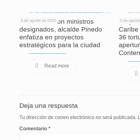
En reunión con ministros
Corpam
5 de agosto de 2026
5 de agost
designados, alcalde Pinedo
Caribe 
enfatiza en proyectos
36 tor
estratégicos para la ciudad
apertur
Conten
Read more
Deja una respuesta
Tu dirección de correo electrónico no será publicada.
Comentario
*