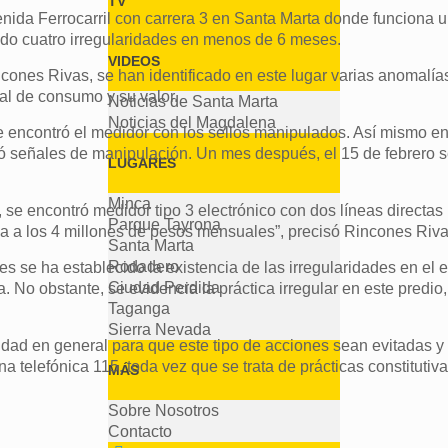
TV
venida Ferrocarril con carrera 3 en Santa Marta donde funciona
rado cuatro irregularidades en menos de 6 meses.
VIDEOS
ones Rivas, se han identificado en este lugar varias anomalía
eal de consumo y su valor.
Noticias de Santa Marta
Noticias del Magdalena
e encontró el medidor con los sellos manipulados. Así mismo en 
ró señales de manipulación. Un mes después, el 15 de febrero 
LUGARES
Minca
, se encontró medidor tipo 3 electrónico con dos líneas directas 
Parque Tayrona
 a los 4 millones de pesos mensuales”, precisó Rincones Riva
Santa Marta
Rodadero
es se ha establecido la existencia de las irregularidades en el 
Ciudad Perdida
 No obstante, se evidencia la práctica irregular en este predio
Taganga
Sierra Nevada
dad en general para que este tipo de acciones sean evitadas 
na telefónica 115, toda vez que se trata de prácticas constitutiva
MÁS
Sobre Nosotros
Contacto