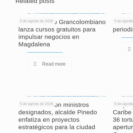
Related posts
El Politécnico Grancolombiano
Cuando
5 de agosto de 2026
5 de agost
lanza cursos gratuitos para
period
impulsar negocios en
Magdalena
Read more
En reunión con ministros
Corpam
5 de agosto de 2026
5 de agost
designados, alcalde Pinedo
Caribe 
enfatiza en proyectos
36 tor
estratégicos para la ciudad
apertur