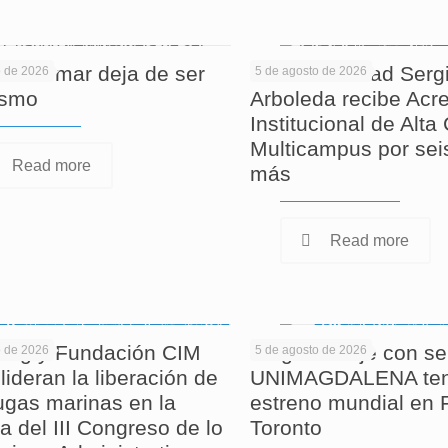
 informar deja de ser
La Universidad Serg
o de 2026
5 de agosto de 2026
ismo
Arboleda recibe Acre
Institucional de Alta
Multicampus por sei
Read more
más
Read more
ag y Fundación CIM
Largometraje con se
o de 2026
5 de agosto de 2026
lideran la liberación de
UNIMAGDALENA ten
tugas marinas en la
estreno mundial en F
a del III Congreso de lo
Toronto