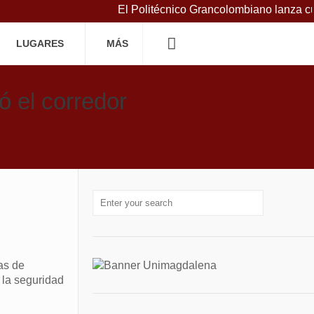
El Politécnico Grancolombiano lanza curso
LUGARES
MÁS
ó el corredor
as de
 la seguridad