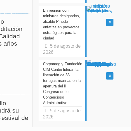
En reunión con
ministros designados,
io
alcalde Pinedo
0
enfatiza en proyectos
ditación
estratégicos para la
 Calidad
ciudad
s años
5 de agosto de
2026
Corpamag y Fundación
CIM Caribe lideran la
liberación de 36
0
tortugas marinas en la
apertura del III
Congreso de lo
Contencioso
llo
Administrativo
drá su
5 de agosto de
estival de
2026