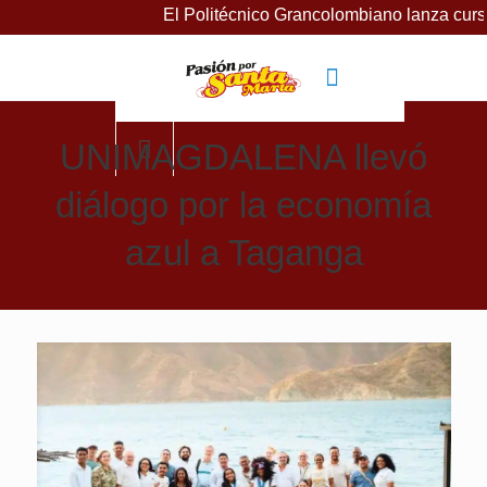
El Politécnico Grancolombiano lanza cursos gra
UNIMAGDALENA llevó
diálogo por la economía
azul a Taganga