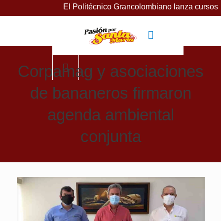
El Politécnico Grancolombiano lanza cursos gratuitos pa
Corpamag y asociaciones
de bananeros firmaron
agenda ambiental
conjunta