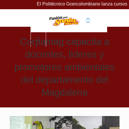
El Politécnico Grancolombiano lanza cursos gratuitos pa
Corpamag capacita a
docentes, líderes y
promotores ambientales
del departamento del
Magdalena