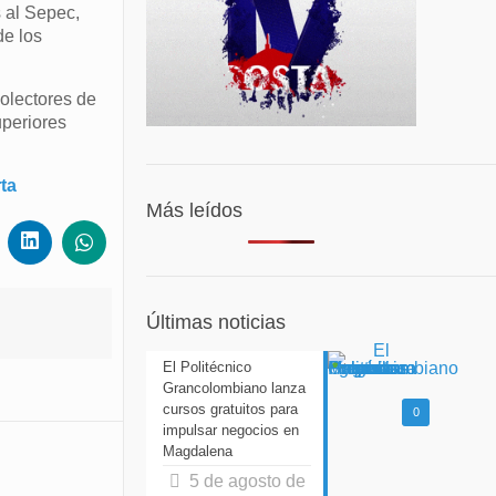
 al Sepec,
e los
colectores de
periores
ta
Más leídos
Últimas noticias
El Politécnico
Grancolombiano lanza
cursos gratuitos para
0
impulsar negocios en
Magdalena
5 de agosto de