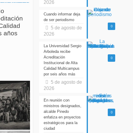
2026
io
Cuando informar deja
ditación
de ser periodismo
 Calidad
0
5 de agosto de
s años
2026
La Universidad Sergio
Arboleda recibe
Acreditación
0
Institucional de Alta
Calidad Multicampus
por seis años más
5 de agosto de
2026
En reunión con
ministros designados,
alcalde Pinedo
0
enfatiza en proyectos
estratégicos para la
ciudad