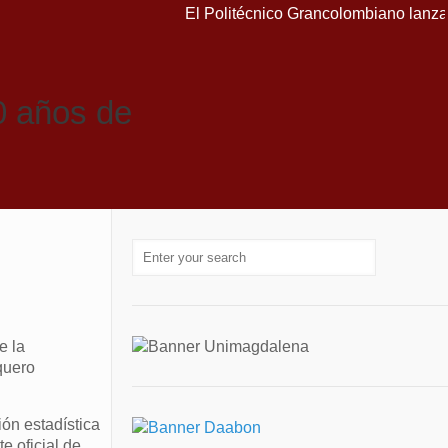
El Politécnico Grancolombiano lanza curs
 años de
e la
quero
ón estadística
e oficial de