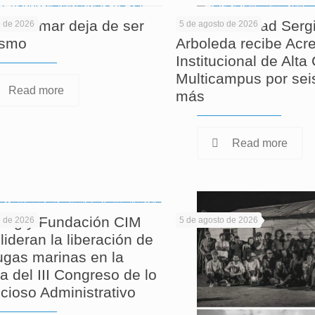
 informar deja de ser
La Universidad Serg
o de 2026
5 de agosto de 2026
ismo
Arboleda recibe Acre
Institucional de Alta
Multicampus por sei
Read more
más
Read more
ag y Fundación CIM
o de 2026
5 de agosto de 2026
lideran la liberación de
tugas marinas en la
a del III Congreso de lo
cioso Administrativo