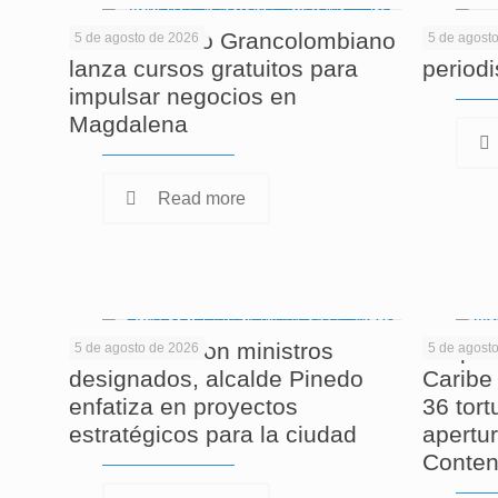
El Politécnico Grancolombiano
Cuando
5 de agosto de 2026
5 de agost
lanza cursos gratuitos para
period
impulsar negocios en
Magdalena
Read more
En reunión con ministros
Corpam
5 de agosto de 2026
5 de agost
designados, alcalde Pinedo
Caribe 
enfatiza en proyectos
36 tor
estratégicos para la ciudad
apertur
Conten