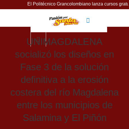
Politécnico Grancolombiano lanza cursos gratuitos para impul
UNIMAGDALENA
socializó los diseños en
Fase 3 de la solución
definitiva a la erosión
costera del río Magdalena
entre los municipios de
Salamina y El Piñón