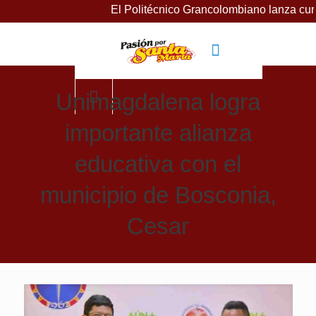
El Politécnico Grancolombiano lanza cursos
Unimagdalena logra
importante alianza
educativa con el
municipio de Bosconia,
Cesar