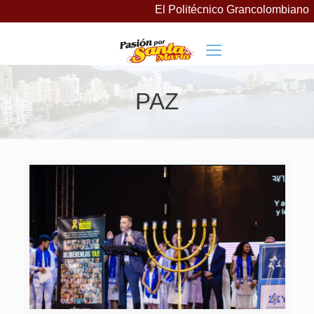
El Politécnico Grancolombiano lan
PAZ