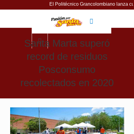
El Politécnico Grancolombiano lanza curso
Santa Marta superó
record de residuos
Posconsumo
recolectados en 2020