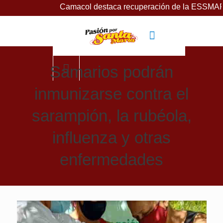
Camacol destaca recuperación de la ESSMAR, bajo lidera
Samarios podrán
inmunizarse contra el
sarampión, la rubéola,
influenza y otras
enfermedades