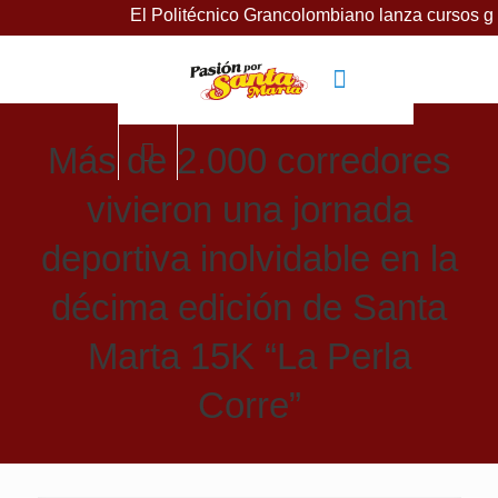
El Politécnico Grancolombiano lanza cursos gratuitos pa
Más de 2.000 corredores
vivieron una jornada
deportiva inolvidable en la
décima edición de Santa
Marta 15K “La Perla
Corre”