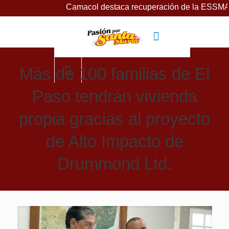
Camacol destaca recuperación de la ESSMAR, bajo lide
Más de 100 familias de El
Paso tendrán vivienda
propia gracias al proyecto
de Alto Impacto de
Drummond Ltd.