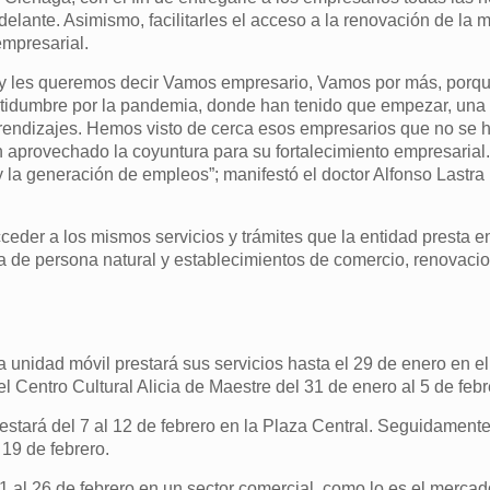
elante. Asimismo, facilitarles el acceso a la renovación de la m
empresarial.
oy les queremos decir Vamos empresario, Vamos por más, por
rtidumbre por la pandemia, donde han tenido que empezar, una y
rendizajes. Hemos visto de cerca esos empresarios que no se h
aprovechado la coyuntura para su fortalecimiento empresarial
y la generación de empleos”; manifestó el doctor Alfonso Lastra
ceder a los mismos servicios y trámites que la entidad presta 
ula de persona natural y establecimientos de comercio, renovaci
a unidad móvil prestará sus servicios hasta el 29 de enero en el
el Centro Cultural Alicia de Maestre del 31 de enero al 5 de feb
estará del 7 al 12 de febrero en la Plaza Central. Seguidamente
 19 de febrero.
21 al 26 de febrero en un sector comercial, como lo es el mercad