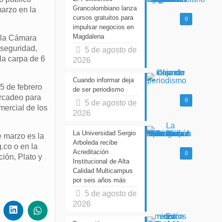
Grancolombiano lanza
marzo en la
cursos gratuitos para
0
impulsar negocios en
Magdalena
e la Cámara
oseguridad,
5 de agosto de
la carpa de 6
2026
Cuando informar deja
25 de febrero
de ser periodismo
ercadeo para
0
5 de agosto de
mercial de los
2026
La Universidad Sergio
e marzo es la
Arboleda recibe
.co o en la
Acreditación
0
ión, Plato y
Institucional de Alta
Calidad Multicampus
por seis años más
5 de agosto de
2026