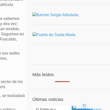
atrícula
que sabemos
 otra vez;
an rendido,
. Seguimos en
 Fuscaldo,
en sus sedes
ones,
Más leídos
 sector de los
rero.
, se trasladará
Últimas noticias
o público
El Politécnico