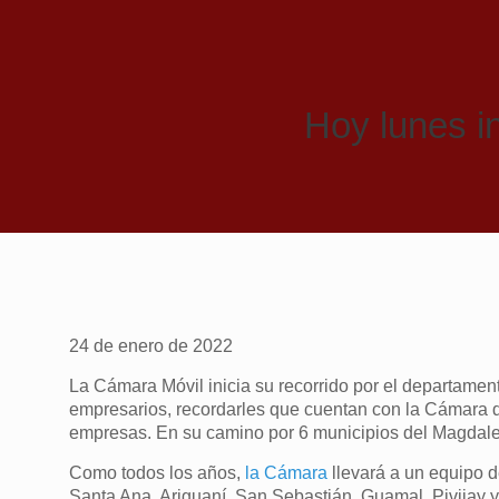
Hoy lunes in
24 de enero de 2022
La Cámara Móvil inicia su recorrido por el departame
empresarios, recordarles que cuentan con la Cámara 
empresas. En su camino por 6 municipios del Magdale
Como todos los años,
la Cámara
llevará a un equipo d
Santa Ana, Ariguaní, San Sebastián, Guamal, Pivijay y 