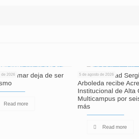
 informar deja de ser
La Universidad Serg
o de 2026
5 de agosto de 2026
ismo
Arboleda recibe Acre
Institucional de Alta
Multicampus por sei
Read more
más
Read more