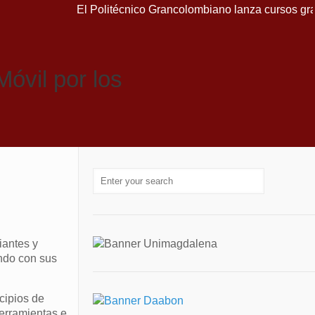
El Politécnico Grancolombiano lanza cursos gratuit
Móvil por los
iantes y
ndo con sus
cipios de
herramientas e