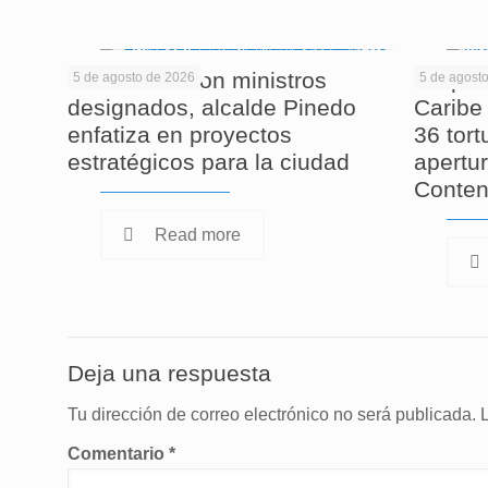
En reunión con ministros
Corpam
5 de agosto de 2026
5 de agost
designados, alcalde Pinedo
Caribe 
enfatiza en proyectos
36 tor
estratégicos para la ciudad
apertur
Conten
Read more
Deja una respuesta
Tu dirección de correo electrónico no será publicada.
Comentario
*