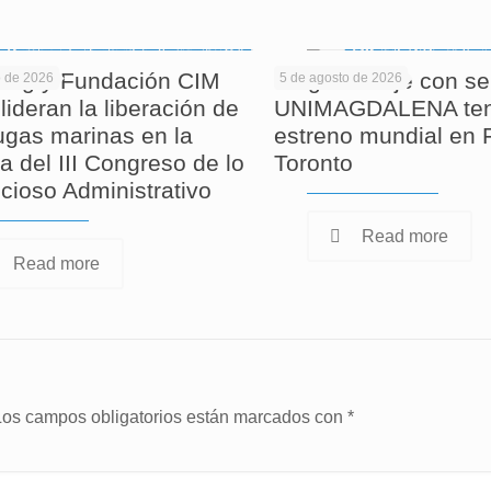
ag y Fundación CIM
Largometraje con se
o de 2026
5 de agosto de 2026
lideran la liberación de
UNIMAGDALENA ten
tugas marinas en la
estreno mundial en F
a del III Congreso de lo
Toronto
cioso Administrativo
Read more
Read more
Los campos obligatorios están marcados con
*