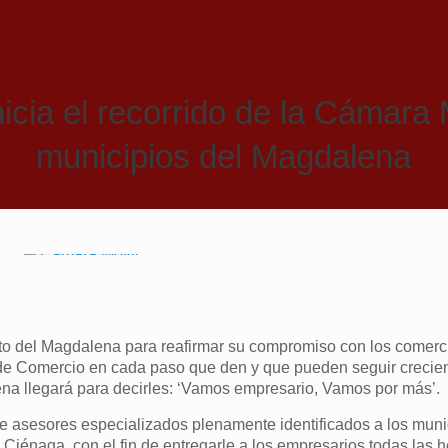
icia el recorrido de la Cámara 
municipios del Magdalena
nto del Magdalena para reafirmar su compromiso con los comerc
de Comercio en cada paso que den y que pueden seguir crecie
na llegará para decirles: ‘Vamos empresario, Vamos por más’.
e asesores especializados plenamente identificados a los muni
Ciénaga, con el fin de entregarle a los empresarios todas las 