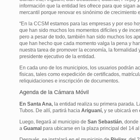
información que la entidad les ofrece para que sigan ad
mercantil porque renovar es sinónimo de crecimiento 
“En la CCSM estamos para las empresas y por eso h
que han sido muchos los momentos difíciles y de ince
pero a pesar de todo, también han sido muchos los ap
que han hecho que cada momento valga la pena y han 
nuestra tarea de promover la economía, la formalidad 
presidente ejecutivo de la entidad.
En cada uno de los municipios, los usuarios podrán ac
físicas, tales como expedición de certificados, matríc
reliquidaciones e inscripción de documentos.
Agenda de la Cámara Móvil
En Santa Ana,
la entidad realiza su primera parada. L
Tubos. De allí, partirá hacia
Ariguaní,
y se ubicará en 
Luego, llegará al municipio de
San Sebastián
, donde 
a
Guamal
para ubicarse en la plaza principal del 14 al
Después, se instalará en el municipio de
Pivijay
, del 