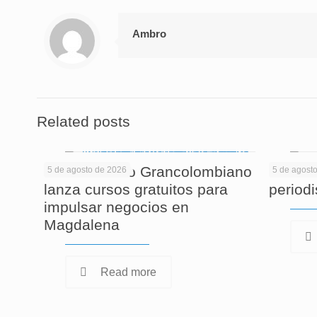
Ambro
Related posts
El Politécnico Grancolombiano
Cuando
5 de agosto de 2026
5 de agost
lanza cursos gratuitos para
period
impulsar negocios en
Magdalena
Read more