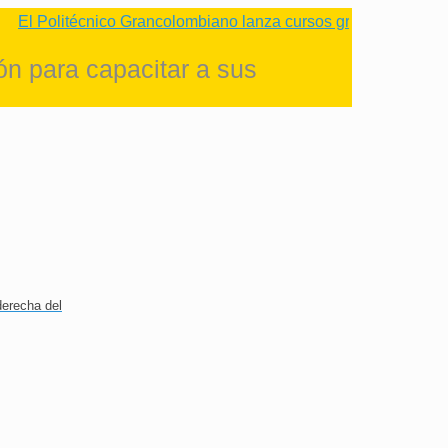
olitécnico Grancolombiano lanza cursos gratuitos para impuls
n para capacitar a sus
derecha del