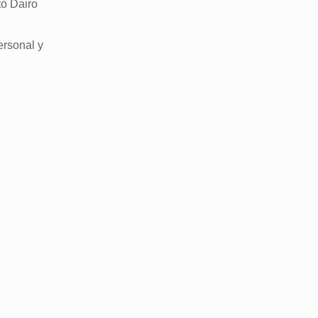
tó Dairo
ersonal y