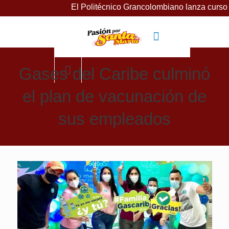
El Politécnico Grancolombiano lanza cursos grat
Gases del Caribe culminó
el plan de vacunación de
sus empleados