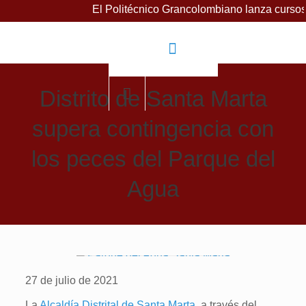
El Politécnico Grancolombiano lanza cursos gratuitos 
Distrito de Santa Marta
supera contingencia con
los peces del Parque del
Agua
27 de julio de 2021
La
Alcaldía Distrital de Santa Marta
, a través del