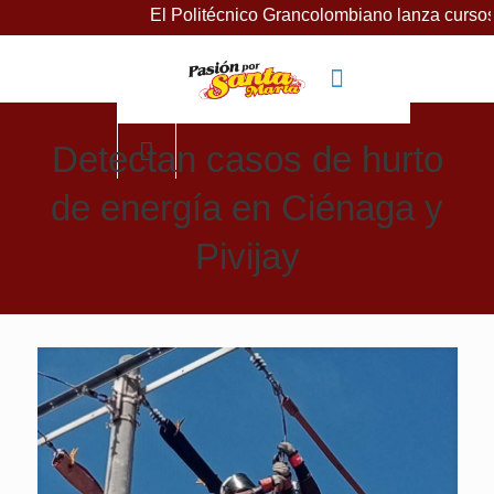
El Politécnico Grancolombiano lanza cursos gratuitos
Detectan casos de hurto
de energía en Ciénaga y
Pivijay