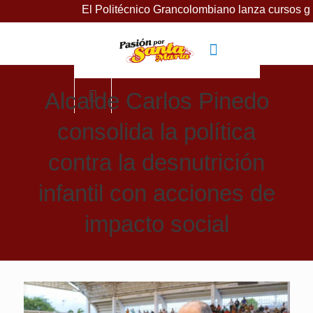
El Politécnico Grancolombiano lanza cursos gratuitos para
Alcalde Carlos Pinedo
consolida la política
contra la desnutrición
infantil con acciones de
impacto social