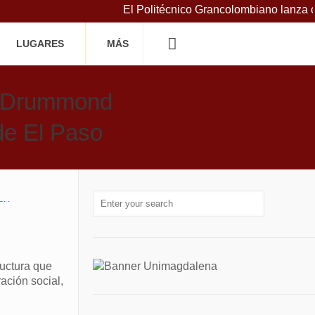
El Politécnico Grancolombiano lanza curs
LUGARES
MÁS
r, Drummond
 de El Paso
ructura que
ación social,