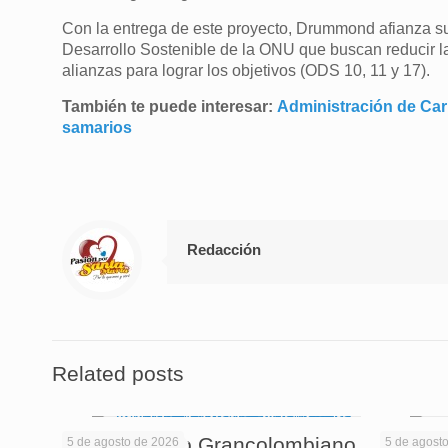
Con la entrega de este proyecto, Drummond afianza su 
Desarrollo Sostenible de la ONU que buscan reducir l
alianzas para lograr los objetivos (ODS 10, 11 y 17).
También te puede interesar:
Administración de Car
samarios
Redacción
Related posts
El Politécnico Grancolombiano
Cuando
5 de agosto de 2026
5 de agost