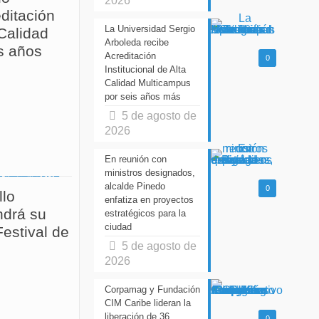
2026
ditación
La Universidad Sergio
 Calidad
Arboleda recibe
s años
Acreditación
0
Institucional de Alta
Calidad Multicampus
por seis años más
5 de agosto de
2026
En reunión con
ministros designados,
alcalde Pinedo
0
llo
enfatiza en proyectos
drá su
estratégicos para la
ciudad
estival de
5 de agosto de
2026
Corpamag y Fundación
CIM Caribe lideran la
liberación de 36
0