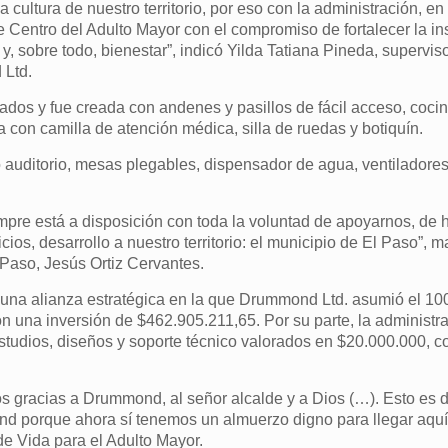
la cultura de nuestro territorio, por eso con la administración, e
ste Centro del Adulto Mayor con el compromiso de fortalecer la in
 sobre todo, bienestar”, indicó Yilda Tatiana Pineda, supervis
 Ltd.
dos y fue creada con andenes y pasillos de fácil acceso, coci
a con camilla de atención médica, silla de ruedas y botiquín.
po auditorio, mesas plegables, dispensador de agua, ventiladore
re está a disposición con toda la voluntad de apoyarnos, de 
ios, desarrollo a nuestro territorio: el municipio de El Paso”, m
 Paso, Jesús Ortiz Cervantes.
 una alianza estratégica en la que Drummond Ltd. asumió el 10
on una inversión de $462.905.211,65. Por su parte, la administr
estudios, diseños y soporte técnico valorados en $20.000.000, 
 gracias a Drummond, al señor alcalde y a Dios (…). Esto es d
ond porque ahora sí tenemos un almuerzo digno para llegar aquí
de Vida para el Adulto Mayor.