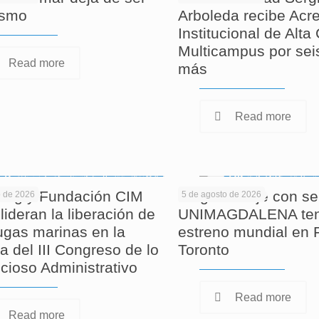
ismo
Arboleda recibe Acre
Institucional de Alta
Multicampus por sei
Read more
más
Read more
ag y Fundación CIM
Largometraje con se
o de 2026
5 de agosto de 2026
lideran la liberación de
UNIMAGDALENA ten
tugas marinas en la
estreno mundial en F
a del III Congreso de lo
Toronto
cioso Administrativo
Read more
Read more