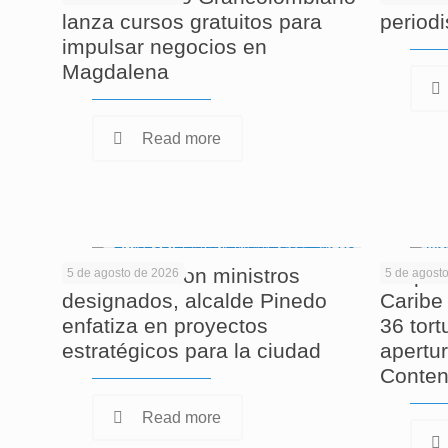
lanza cursos gratuitos para
period
impulsar negocios en
Magdalena
Read more
En reunión con ministros
Corpam
5 de agosto de 2026
5 de agost
designados, alcalde Pinedo
Caribe 
enfatiza en proyectos
36 tor
estratégicos para la ciudad
apertur
Conten
Read more