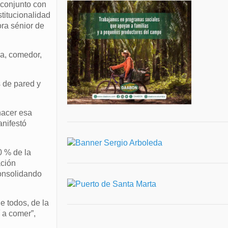
n conjunto con
stitucionalidad
ora sénior de
na, comedor,
s de pared y
hacer esa
anifestó
0 % de la
ación
consolidando
e todos, de la
 a comer”,