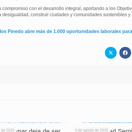
compromiso con el desarrollo integral, aportando a los Objeti
a desigualdad, construir ciudades y comunidades sostenibles y
los Pinedo abre más de 1.000 oportunidades laborales para
 informar deja de ser
La Universidad Serg
o de 2026
5 de agosto de 2026