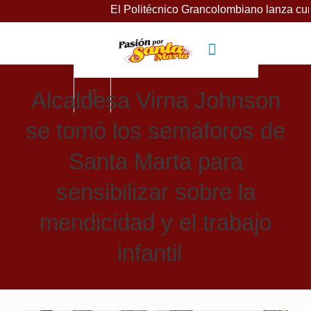
El Politécnico Grancolombiano lanza cursos gra
Alcaldesa Virna Johnson
se tomó los semáforos de
Santa Marta para
sensibilizar sobre la
mendicidad y el trabajo
infantil