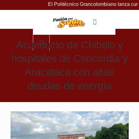
El Politécnico Grancolombiano lanza cursos gr
Acueducto de Chibolo y
hospitales de Concordia y
Aracataca con altas
deudas de energía