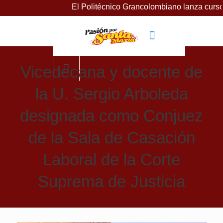
El Politécnico Grancolombiano lanza cursos gratu
Vicedecana y docente de
la U. Sergio Arboleda
designada como Conjuez
de la Sala de Casación
Laboral de la Corte
Suprema de Justicia