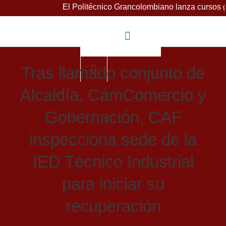
El Politécnico Grancolombiano lanza cursos gratuitos 
Tras llamado conjunto de
Alcaldía, CámComercio y
Gobernación, CAF
inspecciona sede de la
IED Técnico Industrial
para iniciar su
recuperación