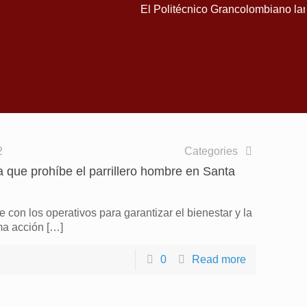
El Politécnico Grancolombiano lanz
2
Categories
 que prohíbe el parrillero hombre en Santa
e con los operativos para garantizar el bienestar y la
ma acción
[…]
0
Read more