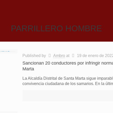
PARRILLERO HOMBRE
Published by
Ambro
at
19 de enero de 202
Sancionan 20 conductores por infringir norma
Marta
La Alcaldía Distrital de Santa Marta sigue imparabl
convivencia ciudadana de los samarios. En la últi