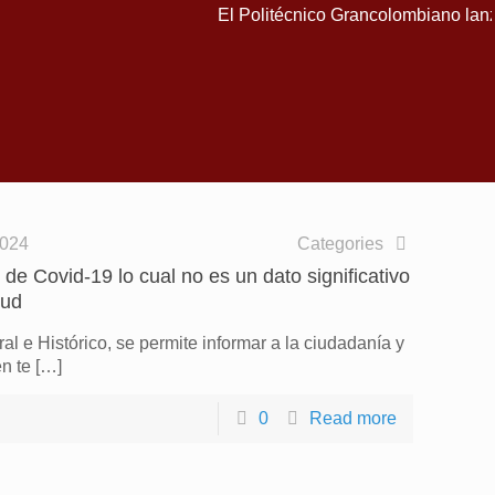
El Politécnico Grancolombiano lanza
2024
Categories
de Covid-19 lo cual no es un dato significativo
lud
ral e Histórico, se permite informar a la ciudadanía y
n te
[…]
0
Read more