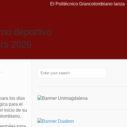
El Politécnico Grancolombiano lanza curs
smo deportivo
ers 2026
ara los días
ica para el
l inicio de su
colombiano.
mentales para