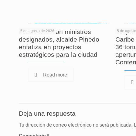
En reunión con ministros
Corpam
5 de agosto de 2026
5 de agost
designados, alcalde Pinedo
Caribe 
enfatiza en proyectos
36 tor
estratégicos para la ciudad
apertur
Conten
Read more
Deja una respuesta
Tu dirección de correo electrónico no será publicada.
Comentario
*