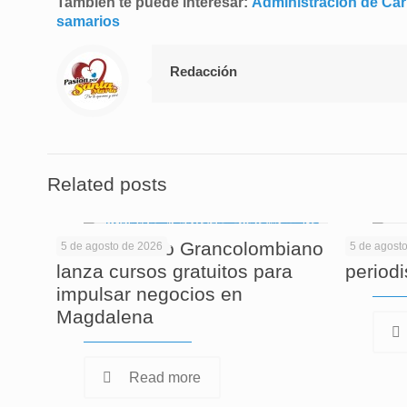
También te puede interesar:
Administración de Car
samarios
Redacción
Related posts
El Politécnico Grancolombiano
Cuando
5 de agosto de 2026
5 de agost
lanza cursos gratuitos para
period
impulsar negocios en
Magdalena
Read more