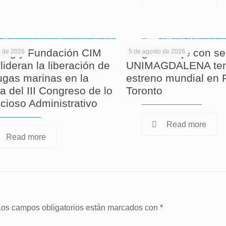
ag y Fundación CIM
Largometraje con se
o de 2026
5 de agosto de 2026
lideran la liberación de
UNIMAGDALENA ten
tugas marinas en la
estreno mundial en F
a del III Congreso de lo
Toronto
cioso Administrativo
Read more
Read more
Los campos obligatorios están marcados con
*