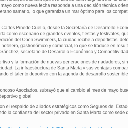
de mayo como nueva fecha responde a una decisión técnica orie
verano samario, lo que garantiza un mar óptimo para los compet
.
de Carlos Pinedo Cuello, desde la Secretaría de Desarrollo Eco
a como escenario de grandes eventos, fiestas y festivales, qu
a edición del Open Swimmers, la ciudad recibe a deportistas, de
 hotelero, gastronómico y comercial, lo que se traduce en resul
o Sánchez, secretario de Desarrollo Económico y Competitividad
ortivo y la formación de nuevas generaciones de nadadores, si
 ciudad. La infraestructura de Santa Marta y sus ventajas compar
grando el talento deportivo con la agenda de desarrollo sostenibl
 Troncoso Asociados, subrayó que el cambio al mes de mayo busc
deportivo global.
 el respaldo de aliados estratégicos como Seguros del Estad
ando la confianza del sector privado en Santa Marta como sede 