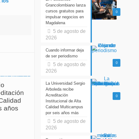
 los
Grancolombiano lanza
cursos gratuitos para
0
impulsar negocios en
Magdalena
5 de agosto de
2026
Cuando informar deja
de ser periodismo
0
5 de agosto de
2026
La Universidad Sergio
io
Arboleda recibe
ditación
Acreditación
0
 Calidad
Institucional de Alta
s años
Calidad Multicampus
por seis años más
5 de agosto de
2026