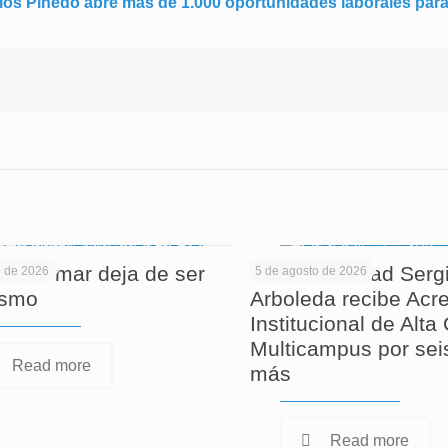
los Pinedo abre más de 1.000 oportunidades laborales para
 informar deja de ser
La Universidad Serg
o de 2026
5 de agosto de 2026
ismo
Arboleda recibe Acre
Institucional de Alta
Multicampus por sei
Read more
más
Read more