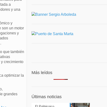
ntada a
idores y una
nómico y
e son un motor
legaciones y
tados
.
no que también
ativas
e y crecimiento
Más leídos
a optimizar la
o,
de grandes
Últimas noticias
El Politécnico