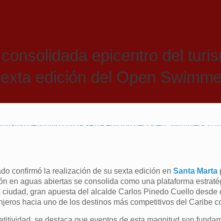
consolidada epicentro del turi
sexta edición del Open Swimm
o confirmó la realización de su sexta edición en
Santa Marta
p
n en aguas abiertas se consolida como una plataforma estratég
la ciudad, gran apuesta del alcalde Carlos Pinedo Cuello desde e
anjeros hacia uno de los destinos más competitivos del Caribe 
titividad, se destaca que eventos de esta magnitud son funda