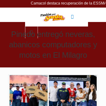
Camacol destaca recuperación de la ESSMAR, bajo lider
Pinedo entregó neveras,
abanicos computadores y
motos en El Milagro