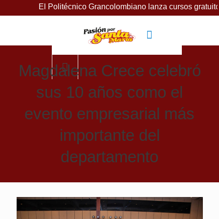
El Politécnico Grancolombiano lanza cursos gratuitos p
Magdalena Crece celebró
sus 10 años como el
evento empresarial más
importante del
departamento