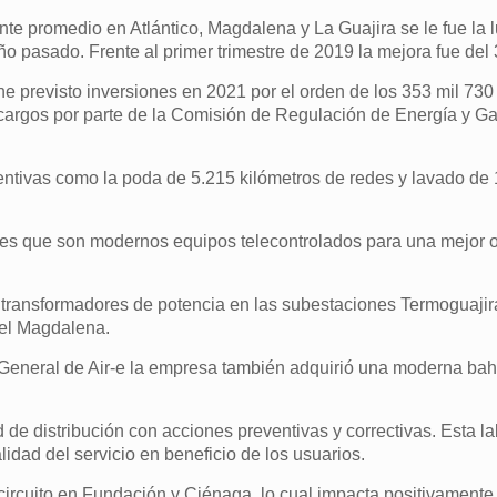
nte promedio en Atlántico, Magdalena y La Guajira se le fue la
 pasado. Frente al primer trimestre de 2019 la mejora fue del
ne previsto inversiones en 2021 por el orden de los 353 mil 730
cargos por parte de la Comisión de Regulación de Energía y Ga
ventivas como la poda de 5.215 kilómetros de redes y lavado de
res que son modernos equipos telecontrolados para una mejor 
transformadores de potencia en las subestaciones Termoguajir
 el Magdalena.
General de Air-e la empresa también adquirió una moderna bahí
ed de distribución con acciones preventivas y correctivas. Esta l
lidad del servicio en beneficio de los usuarios.
rcuito en Fundación y Ciénaga, lo cual impacta positivamente 