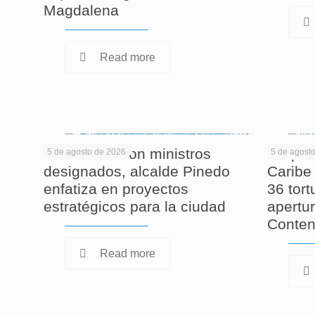
Magdalena
Read more
En reunión con ministros
Corpam
5 de agosto de 2026
5 de agost
designados, alcalde Pinedo
Caribe 
enfatiza en proyectos
36 tor
estratégicos para la ciudad
apertur
Conten
Read more