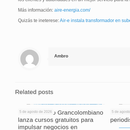
Más información:
aire-energia.com/
Quizás te ineterese:
Air-e instala transformador en su
Ambro
Related posts
El Politécnico Grancolombiano
Cuando
5 de agosto de 2026
5 de agost
lanza cursos gratuitos para
period
impulsar negocios en