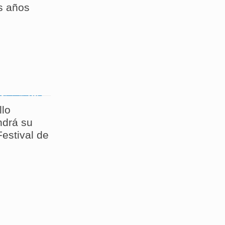
s años
llo
drá su
estival de