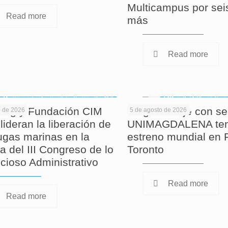
Multicampus por sei
Read more
más
Read more
ag y Fundación CIM
Largometraje con se
o de 2026
5 de agosto de 2026
lideran la liberación de
UNIMAGDALENA ten
tugas marinas en la
estreno mundial en F
a del III Congreso de lo
Toronto
cioso Administrativo
Read more
Read more