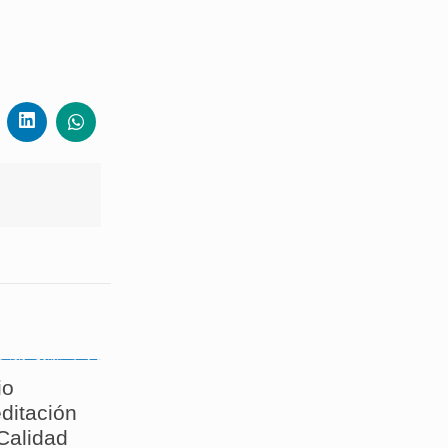
io
ditación
 Calidad