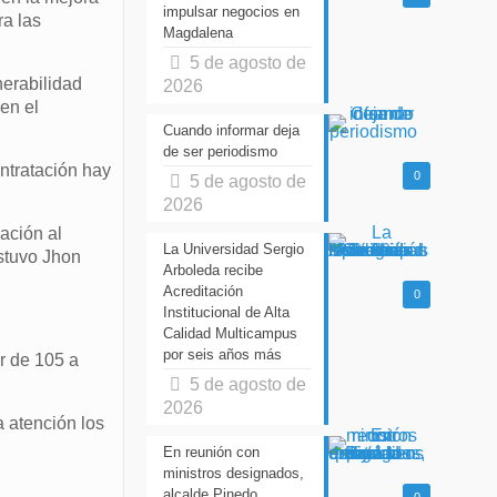
impulsar negocios en
ra las
Magdalena
5 de agosto de
nerabilidad
2026
en el
Cuando informar deja
de ser periodismo
ntratación hay
0
5 de agosto de
2026
ación al
La Universidad Sergio
stuvo Jhon
Arboleda recibe
Acreditación
0
Institucional de Alta
Calidad Multicampus
por seis años más
r de 105 a
5 de agosto de
2026
a atención los
En reunión con
ministros designados,
alcalde Pinedo