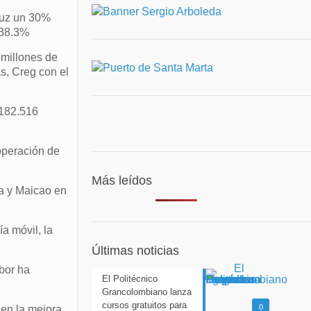
 luz un 30%
 38.3%
 millones de
s, Creg con el
 182.516
operación de
Más leídos
a y Maicao en
a móvil, la
Últimas noticias
abor ha
El Politécnico
Grancolombiano lanza
cursos gratuitos para
0
en la mejora