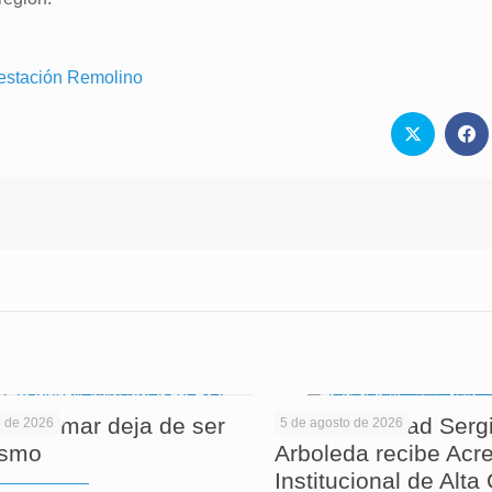
bestación Remolino
 informar deja de ser
La Universidad Serg
o de 2026
5 de agosto de 2026
ismo
Arboleda recibe Acre
Institucional de Alta