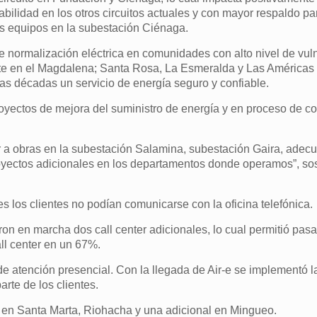
bilidad en los otros circuitos actuales y con mayor respaldo pa
s equipos en la subestación Ciénaga.
de normalización eléctrica en comunidades con alto nivel de vul
te en el Magdalena; Santa Rosa, La Esmeralda y Las Américas 
as décadas un servicio de energía seguro y confiable.
royectos de mejora del suministro de energía y en proceso de co
r a obras en la subestación Salamina, subestación Gaira, adecu
royectos adicionales en los departamentos donde operamos”, so
es los clientes no podían comunicarse con la oficina telefónica.
on en marcha dos call center adicionales, lo cual permitió pasa
ll center en un 67%.
de atención presencial. Con la llegada de Air-e se implementó l
rte de los clientes.
s en Santa Marta, Riohacha y una adicional en Mingueo.