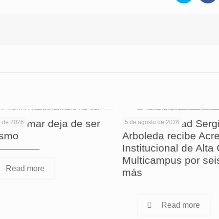
 informar deja de ser
La Universidad Serg
o de 2026
5 de agosto de 2026
ismo
Arboleda recibe Acre
Institucional de Alta
Multicampus por sei
Read more
más
Read more