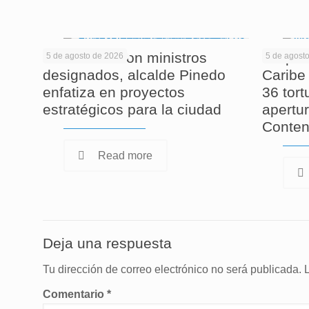
En reunión con ministros
Corpam
5 de agosto de 2026
5 de agost
designados, alcalde Pinedo
Caribe 
enfatiza en proyectos
36 tor
estratégicos para la ciudad
apertur
Conten
Read more
Deja una respuesta
Tu dirección de correo electrónico no será publicada.
Comentario
*