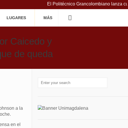
El Politécnico Grancolombiano lanza curso
LUGARES
MÁS
or Caicedo y
oque de queda
ohnson a la
noche.
ensa en el