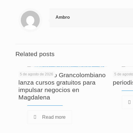
Ambro
Related posts
El Politécnico Grancolombiano
Cuando
5 de agosto de 2026
5 de agost
lanza cursos gratuitos para
period
impulsar negocios en
Magdalena
Read more