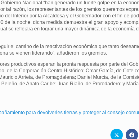
 Gobierno Nacional “han generado un fuerte golpe en la econo
or tal razón, los representantes de los gremios queremos expre
rio del Interior por la Alcaldesa y el Gobernador con el fin de po
11:00 de la noche, dicha medida demuestra el gran apoyo y acom
cual se reflejara en lograr una mayor dinámica de la economía 
seguir el camino de la reactivación económica que tanto deseamo
lena se vienen liderando”, añadieron los gremios.
tores productivos esperan la pronta respuesta por parte del Gob
o, de la Corporación Centro Histórico; Omar García, de Cotelc
auricio Arrieta, de Promagdalena; Daniel Murcia, de la Comis
ba Beleño, de Anato Caribe; Juan Riaño, de Prorodadero; y Marí
añamiento para devolverles tierras y proteger al consejo comu