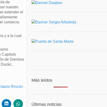
mía de
sar nuestro
der extender el
pañamiento
del comercio
s y a la cual
ierno
o Capitulo
ión de Gremios
a Durán,
Más leídos
nitario Rincón
Últimas noticias