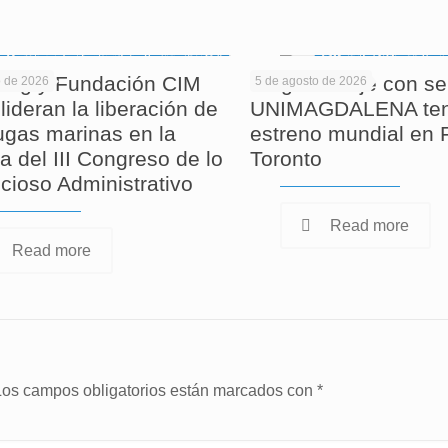
ag y Fundación CIM
Largometraje con se
o de 2026
5 de agosto de 2026
lideran la liberación de
UNIMAGDALENA ten
tugas marinas en la
estreno mundial en F
a del III Congreso de lo
Toronto
cioso Administrativo
Read more
Read more
Los campos obligatorios están marcados con
*