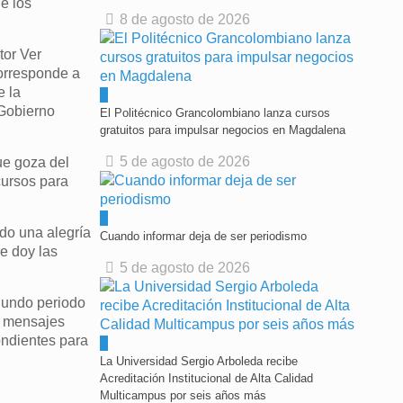
e los
8 de agosto de 2026
tor Ver
corresponde a
e la
0
 Gobierno
El Politécnico Grancolombiano lanza cursos
gratuitos para impulsar negocios en Magdalena
5 de agosto de 2026
ue goza del
cursos para
0
do una alegría
Cuando informar deja de ser periodismo
le doy las
5 de agosto de 2026
gundo periodo
os mensajes
ondientes para
0
La Universidad Sergio Arboleda recibe
Acreditación Institucional de Alta Calidad
Multicampus por seis años más