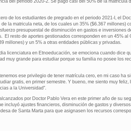
ncia del periodo 2020-2. Se pagó casi del 50% de la matrícula d
ero de los estudiantes de pregrado en el periodo 2021-I, el Doc
de la matricula neta, de los cuales un 35% ($6.367 millones) 
esfuerzo presupuestal de disminución en gastos e inversiones d
tes. El resto de aportes gestionados corresponden en un 45% al
 millones) y un 5% a otras entidades públicas y privadas.
ia licenciatura en Etnoeducación, se emociona cuando dice q
dad muy grande para estudiar porque su familia no posee los re
enemos ese privilegio de tener matrícula cero, en mi caso ha si
tudiar gratis, en primer semestre. Y bueno, me siento muy feliz, 
cias a la Universidad”.
 alcanzados por Doctor Pablo Vera en este primer año de su se
 que incluyó ajustes financieros, disminución de gastos y divers
aldesa de Santa Marta para que asignasen los recursos corresp