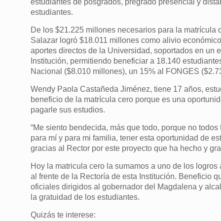
estudiantes de posgrados, pregrado presencial y dista
estudiantes.
De los $21.225 millones necesarios para la matrícula c
Salazar logró $18.011 millones como alivio económico 
aportes directos de la Universidad, soportados en un 
Institución, permitiendo beneficiar a 18.140 estudian
Nacional ($8.010 millones), un 15% al FONGES ($2.739
Wendy Paola Castañeda Jiménez, tiene 17 años, estud
beneficio de la matrícula cero porque es una oportuni
pagarle sus estudios.
“Me siento bendecida, más que todo, porque no todos t
para mí y para mi familia, tener esta oportunidad de es
gracias al Rector por este proyecto que ha hecho y gra
Hoy la matricula cero la sumamos a uno de los logros
al frente de la Rectoría de esta Institución. Beneficio
oficiales dirigidos al gobernador del Magdalena y alc
la gratuidad de los estudiantes.
Quizás te interese: