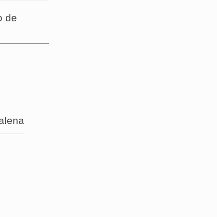
o de
alena