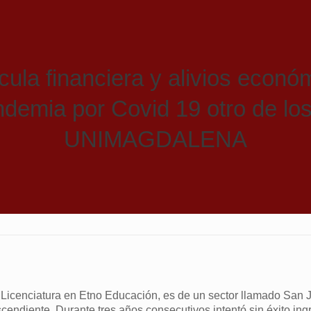
cula financiera y alivios económ
ndemia por Covid 19 otro de los
UNIMAGDALENA
 Licenciatura en Etno Educación, es de un sector llamado San 
scendiente. Durante tres años consecutivos intentó sin éxito ingr