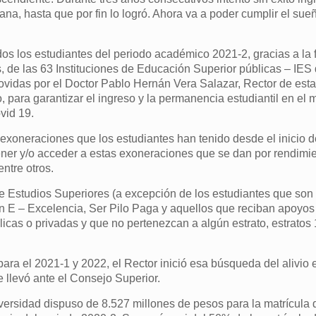
na, hasta que por fin lo logró. Ahora va a poder cumplir el sue
odos los estudiantes del periodo académico 2021-2, gracias a la 
s, de las 63 Instituciones de Educación Superior públicas – IES 
movidas por el Doctor Pablo Hernán Vera Salazar, Rector de est
 para garantizar el ingreso y la permanencia estudiantil en el 
vid 19.
xoneraciones que los estudiantes han tenido desde el inicio d
tener y/o acceder a estas exoneraciones que se dan por rendimi
ntre otros.
 Estudios Superiores (a excepción de los estudiantes que son 
 E – Excelencia, Ser Pilo Paga y aquellos que reciban apoyos
icas o privadas y que no pertenezcan a algún estrato, estratos 1
para el 2021-1 y 2022, el Rector inició esa búsqueda del alivio
e llevó ante el Consejo Superior.
versidad dispuso de 8.527 millones de pesos para la matrícula 