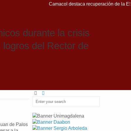
Camacol destaca recuperación de la ESSMAR, 
icos durante la crisis
 logros del Rector de
Juan de Palos
esar a la