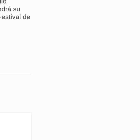
llo
drá su
estival de