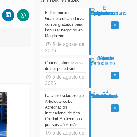
Últimas noticias
El Politécnico
Grancolombiano lanza
cursos gratuitos para
0
impulsar negocios en
Magdalena
5 de agosto de
2026
Cuando informar deja
de ser periodismo
0
5 de agosto de
2026
La Universidad Sergio
Arboleda recibe
Acreditación
0
Institucional de Alta
Calidad Multicampus
por seis años más
5 de agosto de