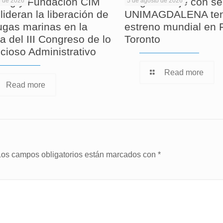
ag y Fundación CIM
Largometraje con se
o de 2026
5 de agosto de 2026
lideran la liberación de
UNIMAGDALENA ten
tugas marinas en la
estreno mundial en F
a del III Congreso de lo
Toronto
cioso Administrativo
Read more
Read more
Los campos obligatorios están marcados con
*