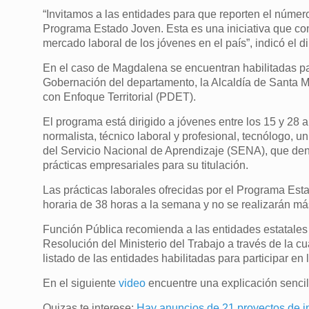
“Invitamos a las entidades para que reporten el número
Programa Estado Joven. Esta es una iniciativa que con e
mercado laboral de los jóvenes en el país”, indicó el d
En el caso de Magdalena se encuentran habilitadas pa
Gobernación del departamento, la Alcaldía de Santa Ma
con Enfoque Territorial (PDET).
El programa está dirigido a jóvenes entre los 15 y 28
normalista, técnico laboral y profesional, tecnólogo, u
del Servicio Nacional de Aprendizaje (SENA), que den
prácticas empresariales para su titulación.
Las prácticas laborales ofrecidas por el Programa Es
horaria de 38 horas a la semana y no se realizarán má
Función Pública recomienda a las entidades estatales h
Resolución del Ministerio del Trabajo a través de la 
listado de las entidades habilitadas para participar en 
En el siguiente
video
encuentre una explicación sencill
Quizas te interese:
Hay anuncios de 21 proyectos de i