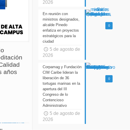
2026
En reunión con
ministros designados,
alcalde Pinedo
0
enfatiza en proyectos
estratégicos para la
ciudad
5 de agosto de
io
2026
ditación
 Calidad
Corpamag y Fundación
s años
CIM Caribe lideran la
liberación de 36
0
tortugas marinas en la
apertura del III
Congreso de lo
Contencioso
Administrativo
5 de agosto de
2026