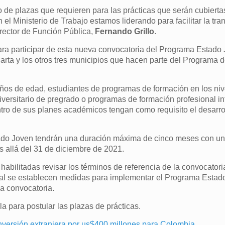
 de plazas que requieren para las prácticas que serán cubiertas
l Ministerio de Trabajo estamos liderando para facilitar la tran
irector de Función Pública,
Fernando Grillo
.
ra participar de esta nueva convocatoria del Programa Estado 
rta y los otros tres municipios que hacen parte del Programa d
 años de edad, estudiantes de programas de formación en los niv
niversitario de pregrado o programas de formación profesional int
tro de sus planes académicos tengan como requisito el desarro
tado Joven tendrán una duración máxima de cinco meses con un
s allá del 31 de diciembre de 2021.
abilitadas revisar los términos de referencia de la convocatori
cual se establecen medidas para implementar el Programa Estado
la convocatoria.
a para postular las plazas de prácticas.
nversión extranjera por us$400 millones para Colombia