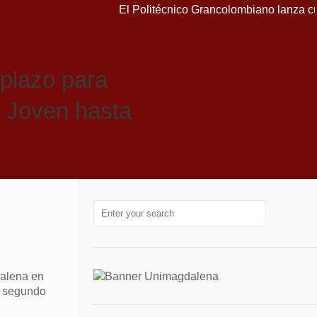
El Politécnico Grancolombiano lanza cursos
 plazo para
o Joven hasta
dalena en
l segundo