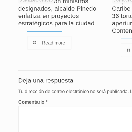
En reunión con ministros
Corpam
5 de agosto de 2026
5 de agost
designados, alcalde Pinedo
Caribe 
enfatiza en proyectos
36 tor
estratégicos para la ciudad
apertur
Conten
Read more
Deja una respuesta
Tu dirección de correo electrónico no será publicada.
Comentario
*