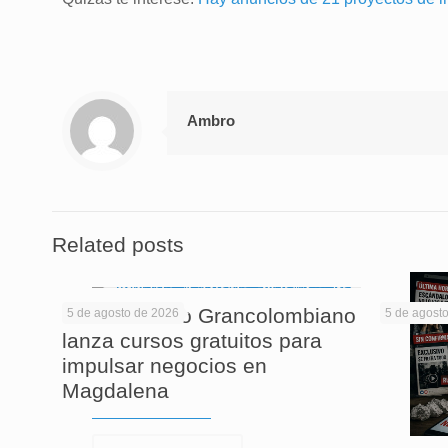
Ambro
Related posts
El Politécnico Grancolombiano
5 de agosto de 2026
5 de agost
lanza cursos gratuitos para
impulsar negocios en
Magdalena