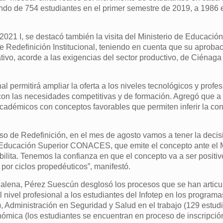
ando de 754 estudiantes en el primer semestre de 2019, a 1986 
021 I, se destacó también la visita del Ministerio de Educació
e Redefinición Institucional, teniendo en cuenta que su aprobac
o, acorde a las exigencias del sector productivo, de Ciénaga 
nal permitirá ampliar la oferta a los niveles tecnológicos y profe
on las necesidades competitivas y de formación. Agregó que a 
académicos con conceptos favorables que permiten inferir la co
eso de Redefinición, en el mes de agosto vamos a tener la decis
 Educación Superior CONACES, que emite el concepto ante el M
bilita. Tenemos la confianza en que el concepto va a ser positiv
por ciclos propedéuticos”, manifestó.
alena, Pérez Suescún desglosó los procesos que se han articu
 nivel profesional a los estudiantes del Infotep en los programa
, Administración en Seguridad y Salud en el trabajo (129 estudi
nómica (los estudiantes se encuentran en proceso de inscripción