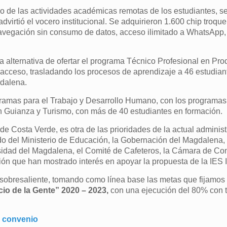
o de las actividades académicas remotas de los estudiantes, se
dvirtió el vocero institucional. Se adquirieron 1.600 chip troqu
avegación sin consumo de datos, acceso ilimitado a WhatsApp,
la alternativa de ofertar el programa Técnico Profesional en Pr
l acceso, trasladando los procesos de aprendizaje a 46 estudian
dalena.
ogramas para el Trabajo y Desarrollo Humano, con los programa
en Guianza y Turismo, con más de 40 estudiantes en formación.
de Costa Verde, es otra de las prioridades de la actual adminis
o del Ministerio de Educación, la Gobernación del Magdalena, 
idad del Magdalena, el Comité de Cafeteros, la Cámara de Com
ón que han mostrado interés en apoyar la propuesta de la IES I
sobresaliente, tomando como línea base las metas que fijamos 
cio de la Gente” 2020 – 2023,
con una ejecución del 80% con t
n convenio