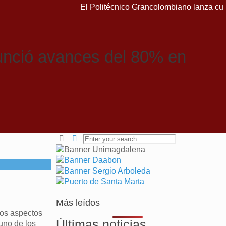
El Politécnico Grancolombiano lanza cursos g
nunció avances del 80% en
Más leídos
los aspectos
Últimas noticias
uno de los