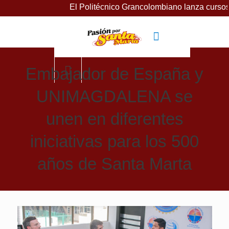
El Politécnico Grancolombiano lanza cursos gratui
Embajador de España y
UNIMAGDALENA se
unen en diferentes
iniciativas para los 500
años de Santa Marta