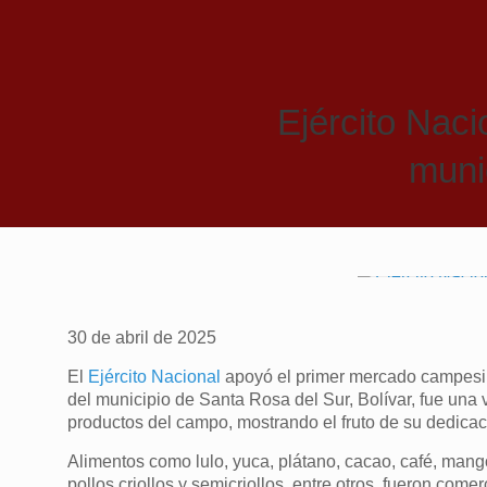
Ejército Nac
muni
30 de abril de 2025
El
Ejército Nacional
apoyó el primer mercado campesin
del municipio de Santa Rosa del Sur, Bolívar, fue una
productos del campo, mostrando el fruto de su dedicació
Alimentos como lulo, yuca, plátano, cacao, café, mang
pollos criollos y semicriollos, entre otros, fueron come