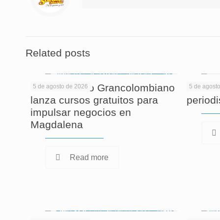
Related posts
El Politécnico Grancolombiano
Cuando
5 de agosto de 2026
5 de agost
lanza cursos gratuitos para
period
impulsar negocios en
Magdalena
Read more