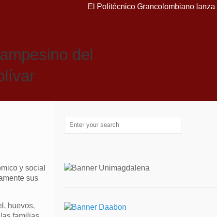
El Politécnico Grancolombiano lanza cur
campesino del
lívar
mico y social
tamente sus
l, huevos,
las familias