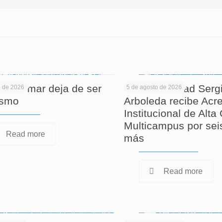
 informar deja de ser
La Universidad Serg
o de 2026
5 de agosto de 2026
ismo
Arboleda recibe Acre
Institucional de Alta
Multicampus por sei
Read more
más
Read more