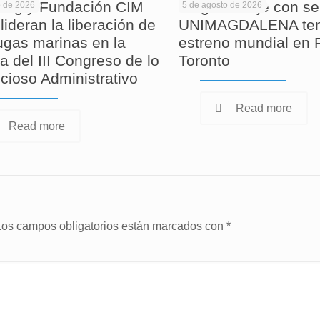
ag y Fundación CIM
Largometraje con se
o de 2026
5 de agosto de 2026
lideran la liberación de
UNIMAGDALENA ten
tugas marinas en la
estreno mundial en F
a del III Congreso de lo
Toronto
cioso Administrativo
Read more
Read more
Los campos obligatorios están marcados con
*