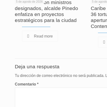
En reunión con ministros
Corpam
5 de agosto de 2026
5 de agost
designados, alcalde Pinedo
Caribe 
enfatiza en proyectos
36 tor
estratégicos para la ciudad
apertur
Conten
Read more
Deja una respuesta
Tu dirección de correo electrónico no será publicada.
Comentario
*