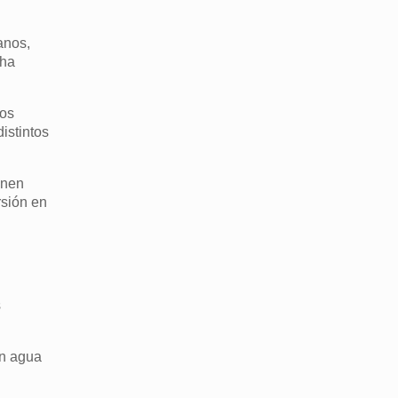
anos,
 ha
nos
istintos
enen
rsión en
s
on agua