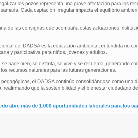
egalizar los pozos representa una grave afectación para los rec
samaria. Cada captación irregular impacta el equilibrio ambient
 una de las consignas que acompaña estas actuaciones instituc
mbiental del DADSA es la educación ambiental, entendida no c
ana y participativa para niños, jóvenes y adultos.
e hace bien, se disfruta, se vive y se recuerda, generando co
 los recursos naturales para las futuras generaciones.
s pedagógicas, el DADSA continúa consolidándose como una d
, reafirmando que la sostenibilidad y el bienestar ciudadano d
edo abre más de 1.000 oportunidades laborales para los s