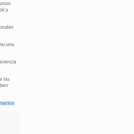
ursos
al y
ionales
omo una
nciencia
e las
eben
amarios