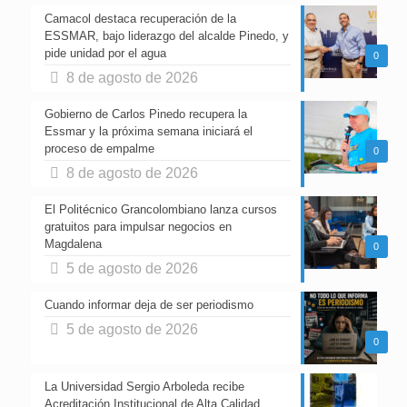
Camacol destaca recuperación de la
ESSMAR, bajo liderazgo del alcalde Pinedo, y
pide unidad por el agua
0
8 de agosto de 2026
Gobierno de Carlos Pinedo recupera la
Essmar y la próxima semana iniciará el
proceso de empalme
0
8 de agosto de 2026
El Politécnico Grancolombiano lanza cursos
gratuitos para impulsar negocios en
Magdalena
0
5 de agosto de 2026
Cuando informar deja de ser periodismo
5 de agosto de 2026
0
La Universidad Sergio Arboleda recibe
Acreditación Institucional de Alta Calidad