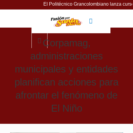
El Politécnico Grancolombiano lanza cursos gratui
Corpamag,
administraciones
municipales y entidades
planifican acciones para
afrontar el fenómeno de
El Niño