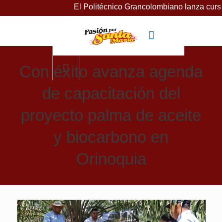
El Politécnico Grancolombiano lanza cursos gratuitos
Con éxito avanza agenda
de capacitación del
proyecto palma de aceite
y biocarbono en
Orinoquia