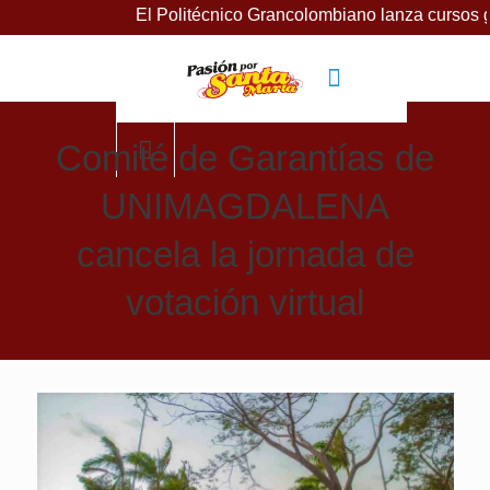
El Politécnico Grancolombiano lanza cursos gratuitos p
Comité de Garantías de
UNIMAGDALENA
cancela la jornada de
votación virtual