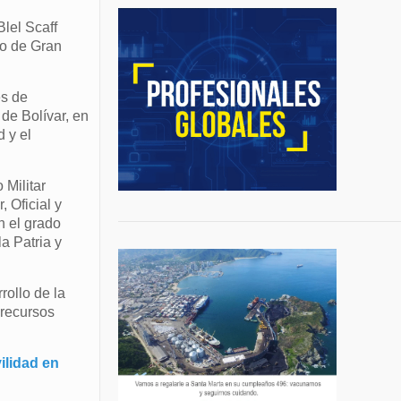
lel Scaff
do de Gran
es de
 de Bolívar, en
 y el
 Militar
 Oficial y
n el grado
a Patria y
ollo de la
 recursos
ilidad en