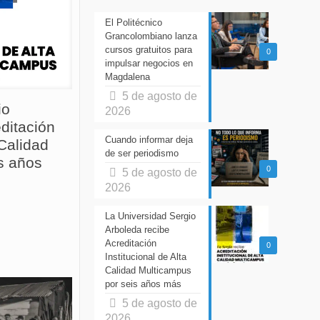
El Politécnico
Grancolombiano lanza
cursos gratuitos para
0
impulsar negocios en
Magdalena
5 de agosto de
io
2026
ditación
Cuando informar deja
 Calidad
de ser periodismo
s años
0
5 de agosto de
2026
La Universidad Sergio
Arboleda recibe
Acreditación
0
Institucional de Alta
Calidad Multicampus
por seis años más
5 de agosto de
2026