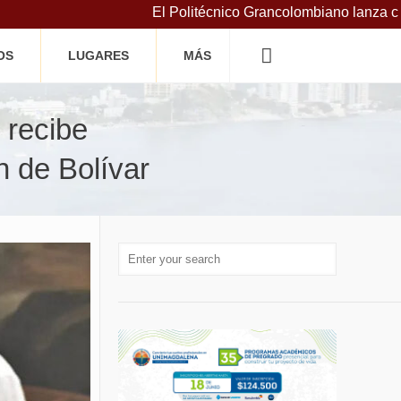
El Politécnico Grancolombiano lanza cursos grat
OS
LUGARES
MÁS
 recibe
n de Bolívar