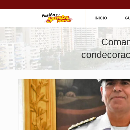
INICIO
GU
Comand
condecoraci