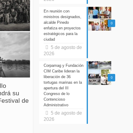
En reunión con
ministros designados,
alcalde Pinedo
0
enfatiza en proyectos
estratégicos para la
ciudad
5 de agosto de
2026
Corpamag y Fundación
CIM Caribe lideran la
liberación de 36
0
tortugas marinas en la
llo
apertura del III
drá su
Congreso de lo
Contencioso
estival de
Administrativo
5 de agosto de
2026