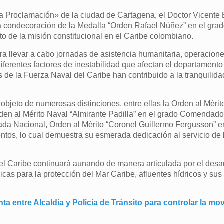
La Proclamación» de la ciudad de Cartagena, el Doctor Vicente B
la condecoración de la Medalla “Orden Rafael Núñez” en el gra
nto de la misión constitucional en el Caribe colombiano.
ra llevar a cabo jornadas de asistencia humanitaria, operacion
iferentes factores de inestabilidad que afectan el departamento
 de la Fuerza Naval del Caribe han contribuido a la tranquilidad
jeto de numerosas distinciones, entre ellas la Orden al Mérito
den al Mérito Naval “Almirante Padilla” en el grado Comendador,
ada Nacional, Orden al Mérito “Coronel Guillermo Fergusson” e
tos, lo cual demuestra su esmerada dedicación al servicio de l
l Caribe continuará aunando de manera articulada por el desarr
s para la protección del Mar Caribe, afluentes hídricos y sus
ta entre Alcaldía y Policía de Tránsito para controlar la mov