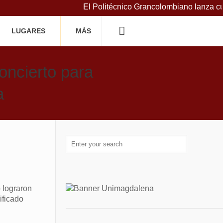
El Politécnico Grancolombiano lanza curso
LUGARES
MÁS
oncierto para
a
 lograron
ificado