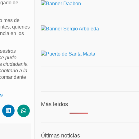
rgado de
do mes de
antes, quienes
ncia en los
uestros
 se pudo
la ciudadanía
ntrario a la
, comandante
as
Más leídos
Últimas noticias