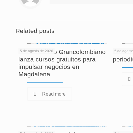
Related posts
El Politécnico Grancolombiano
Cuando
5 de agosto de 2026
5 de agost
lanza cursos gratuitos para
period
impulsar negocios en
Magdalena
Read more