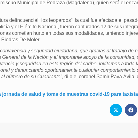
romiscuo Municipal de Pedraza (Magdalena), quien será el enca
tura delincuencial “los leopardos”, la cual fue afectada el pasa
cía y el Ejército Nacional, fueron capturados 12 de sus integr
rsonas cometían hurto en todas sus modalidades, teniendo injere
 Piedras De Moler.
onvivencia y seguridad ciudadana, que gracias al trabajo de n
ía General de la Nación y el importante apoyo de la comunidad,
vencia y seguridad en esta región del caribe, invitamos a toda 
ional y denunciando oportunamente cualquier comportamiento co
o al número de su Cuadrante”,
dijo el coronel Samir Pava Ávila
rá jornada de salud y toma de muestras covid-19 para taxist