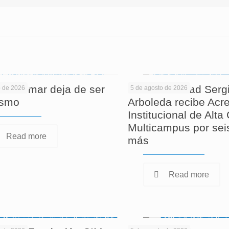
 informar deja de ser
La Universidad Serg
o de 2026
5 de agosto de 2026
ismo
Arboleda recibe Acre
Institucional de Alta
Multicampus por sei
Read more
más
Read more