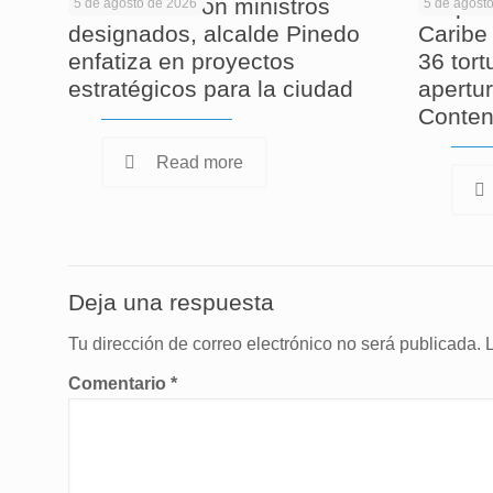
En reunión con ministros
Corpam
5 de agosto de 2026
5 de agost
designados, alcalde Pinedo
Caribe 
enfatiza en proyectos
36 tor
estratégicos para la ciudad
apertur
Conten
Read more
Deja una respuesta
Tu dirección de correo electrónico no será publicada.
Comentario
*