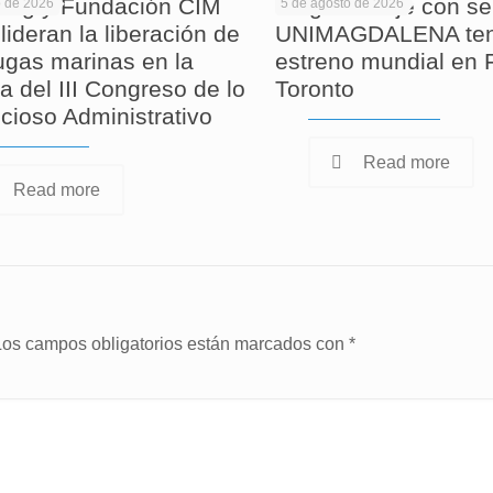
ag y Fundación CIM
Largometraje con se
o de 2026
5 de agosto de 2026
lideran la liberación de
UNIMAGDALENA ten
tugas marinas en la
estreno mundial en F
a del III Congreso de lo
Toronto
cioso Administrativo
Read more
Read more
Los campos obligatorios están marcados con
*