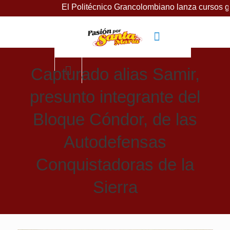
El Politécnico Grancolombiano lanza cursos gratuitos para
Capturado alias Samir,
presunto integrante del
Bloque Cóndor, de las
Autodefensas
Conquistadoras de la
Sierra