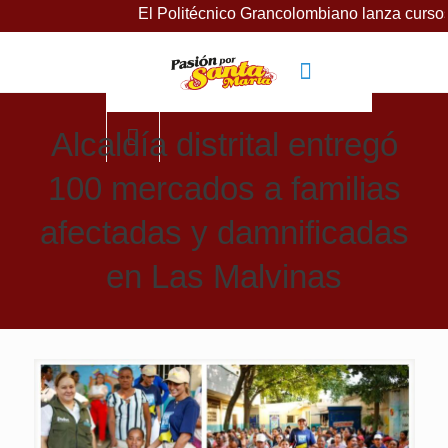
El Politécnico Grancolombiano lanza cursos gratuitos p
Alcaldía distrital entregó
100 mercados a familias
afectadas y damnificadas
en Las Malvinas