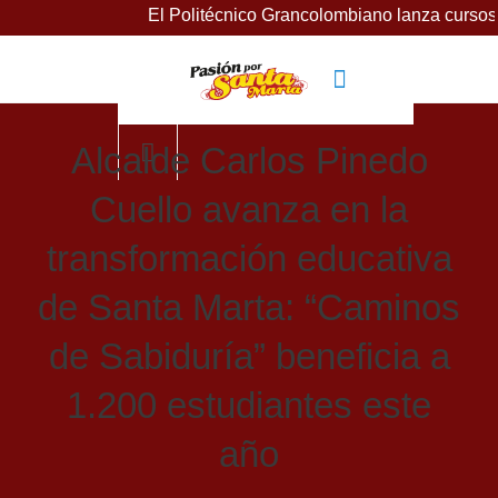
El Politécnico Grancolombiano lanza cursos gratuitos
Alcalde Carlos Pinedo
Cuello avanza en la
transformación educativa
de Santa Marta: “Caminos
de Sabiduría” beneficia a
1.200 estudiantes este
año