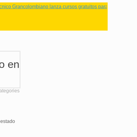
Grancolombiano lanza cursos gratuitos para impulsar negocios
io en
ategories
 estado