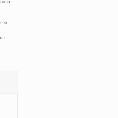
s como
o
n en
que