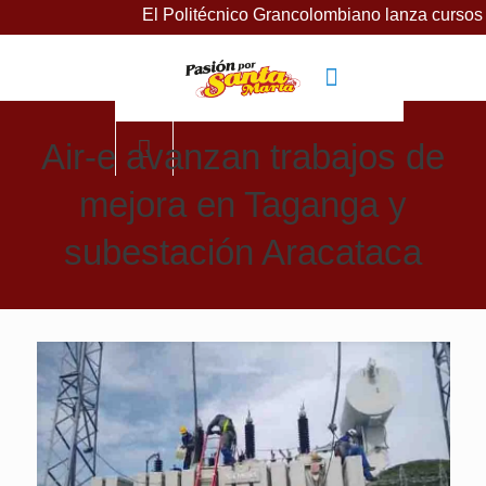
El Politécnico Grancolombiano lanza cursos gratuitos
Air-e avanzan trabajos de
mejora en Taganga y
subestación Aracataca